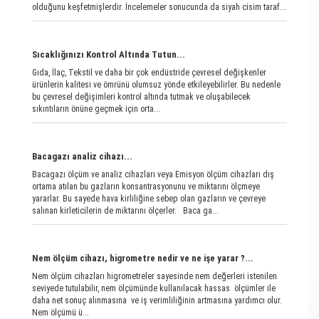
olduğunu keşfetmişlerdir. İncelemeler sonucunda da siyah cisim taraf...
Sıcaklığınızı Kontrol Altında Tutun...
Gıda, İlaç, Tekstil ve daha bir çok endüstride çevresel değişkenler
ürünlerin kalitesi ve ömrünü olumsuz yönde etkileyebilirler. Bu nedenle
bu çevresel değişimleri kontrol altında tutmak ve oluşabilecek
sıkıntıların önüne geçmek için orta...
Bacagazı analiz cihazı...
Bacagazı ölçüm ve analiz cihazları veya Emisyon ölçüm cihazları dış
ortama atılan bu gazların konsantrasyonunu ve miktarını ölçmeye
yararlar. Bu sayede hava kirliliğine sebep olan gazların ve çevreye
salınan kirleticilerin de miktarını ölçerler. Baca ga...
Nem ölçüm cihazı, higrometre nedir ve ne işe yarar ?...
Nem ölçüm cihazları higrometreler sayesinde nem değerleri istenilen
seviyede tutulabilir, nem ölçümünde kullanılacak hassas ölçümler ile
daha net sonuç alınmasına ve iş verimliliğinin artmasına yardımcı olur.
Nem ölçümü ü...