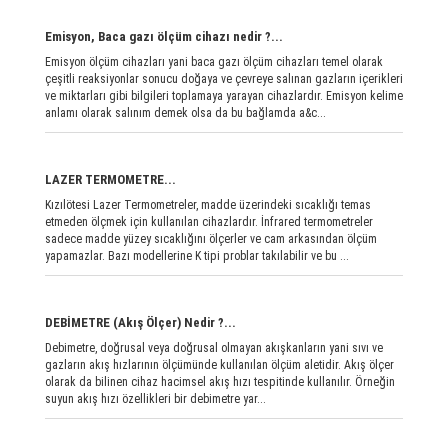
Emisyon, Baca gazı ölçüm cihazı nedir ?...
Emisyon ölçüm cihazları yani baca gazı ölçüm cihazları temel olarak
çeşitli reaksiyonlar sonucu doğaya ve çevreye salınan gazların içerikleri
ve miktarları gibi bilgileri toplamaya yarayan cihazlardır. Emisyon kelime
anlamı olarak salınım demek olsa da bu bağlamda a&c...
LAZER TERMOMETRE...
Kızılötesi Lazer Termometreler, madde üzerindeki sıcaklığı temas
etmeden ölçmek için kullanılan cihazlardır. İnfrared termometreler
sadece madde yüzey sıcaklığını ölçerler ve cam arkasından ölçüm
yapamazlar. Bazı modellerine K tipi problar takılabilir ve bu ...
DEBİMETRE (Akış Ölçer) Nedir ?...
Debimetre, doğrusal veya doğrusal olmayan akışkanların yani sıvı ve
gazların akış hızlarının ölçümünde kullanılan ölçüm aletidir. Akış ölçer
olarak da bilinen cihaz hacimsel akış hızı tespitinde kullanılır. Örneğin
suyun akış hızı özellikleri bir debimetre yar...