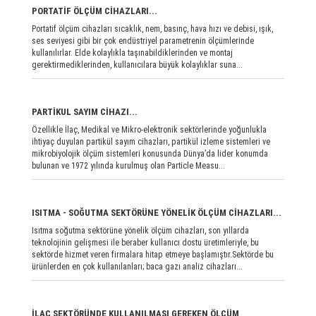
PORTATİF ÖLÇÜM CİHAZLARI...
Portatif ölçüm cihazları sıcaklık, nem, basınç, hava hızı ve debisi, ışık,
ses seviyesi gibi bir çok endüstriyel parametrenin ölçümlerinde
kullanılırlar. Elde kolaylıkla taşınabildiklerinden ve montaj
gerektirmediklerinden, kullanıcılara büyük kolaylıklar suna...
PARTİKUL SAYIM CİHAZI...
Özellikle İlaç, Medikal ve Mikro-elektronik sektörlerinde yoğunlukla
ihtiyaç duyulan partikül sayım cihazları, partikül izleme sistemleri ve
mikrobiyolojik ölçüm sistemleri konusunda Dünya’da lider konumda
bulunan ve 1972 yılında kurulmuş olan Particle Measu...
ISITMA - SOĞUTMA SEKTÖRÜNE YÖNELİK ÖLÇÜM CİHAZLARI...
Isıtma soğutma sektörüne yönelik ölçüm cihazları, son yıllarda
teknolojinin gelişmesi ile beraber kullanıcı dostu üretimleriyle, bu
sektörde hizmet veren firmalara hitap etmeye başlamıştır.Sektörde bu
ürünlerden en çok kullanılanları; baca gazı analiz cihazları...
İLAÇ SEKTÖRÜNDE KULLANILMASI GEREKEN ÖLÇÜM