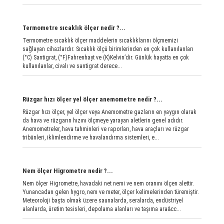
Termometre sıcaklık ölçer nedir ?...
Termometre sıcaklık ölçer maddelerin sıcaklıklarını ölçmemizi
sağlayan cihazlardır. Sıcaklık ölçü birimlerinden en çok kullanılanları
(°C) Santigrat, (°F)Fahrenhayt ve (K)Kelvin’dir. Günlük hayatta en çok
kullanılanlar, civalı ve santigrat derece...
Rüzgar hızı ölçer yel ölçer anemometre nedir ?...
Rüzgar hızı ölçer, yel ölçer veya Anemometre gazların en yaygın olarak
da hava ve rüzgarın hızını ölçmeye yarayan aletlerin genel adıdır.
Anemometreler, hava tahminleri ve raporları, hava araçları ve rüzgar
tribünleri, iklimlendirme ve havalandırma sistemleri, e...
Nem ölçer Higrometre nedir ?...
Nem ölçer Higrometre, havadaki net nemi ve nem oranını ölçen alettir.
Yunancadan gelen hygro, nem ve meter, ölçer kelimelerinden türemiştir.
Meteoroloji başta olmak üzere saunalarda, seralarda, endüstriyel
alanlarda, üretim tesisleri, depolama alanları ve taşıma ara&cc...