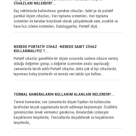
CİHAZLARI NELERDİR?...
İlaç sektöründe kullanılması gereken cihazlar;- Sabit ya da portatif
partikül ölçüm cihazları,- Veri toplama sistemleri,- Veri toplama
sistemleri ile beraber koordineli olarak çalışabilecek nem, sıcaklık ve
hava hızı izleme sistemleri,- Dataloggerlar,- Portatif ölç&...
NEREDE PORTATİF CİHAZ -NEREDE SABİT CİHAZ
KULLANMALIYIZ ?...
Portatif cihazlar genellikle bir ölçüm sırasında sadece cihazın vermiş
olduğu değerleri görüp, o değerler üzerinden analiz yapılacağı
zamanlarda tercih edilir.Portatif cihazlar; daha çok el tipi cihazlardır,
taşınması kolay ürünlerdir ve anında veri takibi için kullanı...
TERMAL KAMERALARIN KULLANIM ALANLARI NELERDİR?...
Termal kameralar; son zamanlarda düşen fiyatları ile kullanıcılar
tarafından birçok uygulamada tercih edilmeye başlanmıştır. Özellikle
günümüzden örnek vermemiz gerekirse,- Binalardaki izolasyon
kaçaklarının tespitinde,- Tesisatlarda oluşabilecek su kaçaklarının
tespitinde,...