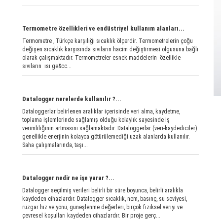
Termometre özellikleri ve endüstriyel kullanım alanları...
Termometre , Türkçe karşılığı sıcaklık ölçerdir. Termometrelerin çoğu
değişen sıcaklık karşısında sıvıların hacim değiştirmesi olgusuna bağlı
olarak çalışmaktadır. Termometreler esnek maddelerin özellikle
sıvıların ısı ge&cc...
Datalogger nerelerde kullanılır ?...
Dataloggerlar belirlenen aralıklar içerisinde veri alma, kaydetme,
toplama işlemlerinde sağlamış olduğu kolaylık sayesinde iş
verimliliğinin artmasını sağlamaktadır. Dataloggerlar (veri-kaydediciler)
genellikle enerjinin kolayca götürülemediği uzak alanlarda kullanılır.
Saha çalışmalarında, taşı...
Datalogger nedir ne işe yarar ?...
Datalogger seçilmiş verileri belirli bir süre boyunca, belirli aralıkla
kaydeden cihazlardır. Datalogger sıcaklık, nem, basınç, su seviyesi,
rüzgar hız ve yönü, güneşlenme değerleri, birçok fiziksel veriyi ve
çevresel koşulları kaydeden cihazlardır. Bir proje gerç...