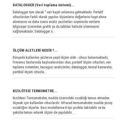
DATALOGGER (Veri toplama sistemi)...
Datalogger tam olarak " veri kaydı anlamına gelmektedir. Portatif
cihazlardan farklı olarak yapılan ölçümlerin değerlerini kayıt altına
alınmasını ve daha sonra analiz yazılımları sayesinde verilerin
bilgisayar üzerinden grafik ya da tablolar halinde izlenmesini
sağlamaktadır. Datalogger s...
ÖLÇÜM ALETLERİ NEDİR ?...
Dünyada kullanılan yüzlerce çeşit ölçüm aleti - cihazı bulunmaktadır,
firmamız bunlarında başlıcalarından olan; portati̇f ölçüm ci̇hazlari, veri̇
toplama si̇stemleri̇, bacagazi anali̇zörleri̇, datalogger, termal kameralar,
parti̇kül ölçüm ci̇hazla...
KIZILÖTESİ TERMOMETRE...
Kızılötesi Termometreler, madde üzerindeki sıcaklığı temas etmeden
ölçmek için kullanılan cihazlardır. İnfrared termometreler madde yüzey
sıcaklığını ölçerler. Bazı modellerine K tipi problar takılabilir ve bu
şekilde temas ederek ölçüm de yapılabilir. ...