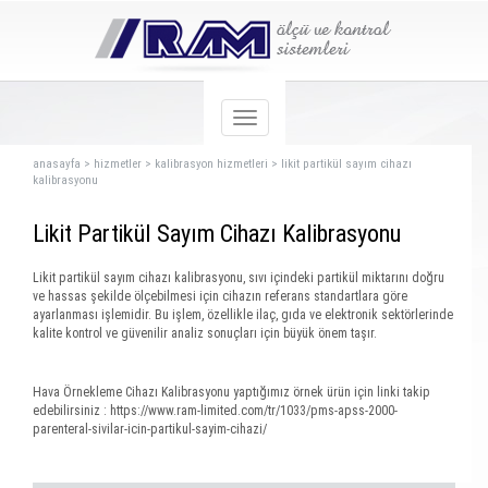
anasayfa
>
hizmetler
>
kalibrasyon hizmetleri
>
likit partikül sayım cihazı
kalibrasyonu
Likit Partikül Sayım Cihazı Kalibrasyonu
Likit partikül sayım cihazı kalibrasyonu, sıvı içindeki partikül miktarını doğru
ve hassas şekilde ölçebilmesi için cihazın referans standartlara göre
ayarlanması işlemidir. Bu işlem, özellikle ilaç, gıda ve elektronik sektörlerinde
kalite kontrol ve güvenilir analiz sonuçları için büyük önem taşır.
Hava Örnekleme Cihazı Kalibrasyonu yaptığımız örnek ürün için linki takip
edebilirsiniz :
https://www.ram-limited.com/tr/1033/pms-apss-2000-
parenteral-sivilar-icin-partikul-sayim-cihazi/