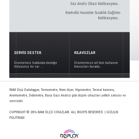
Gaz Analiz Cihazı Kalibrasyonu...
Kontrollü Hacimler Sıcaklık Dağılımı
Kalibrasyonu...
SERVİS DESTEK
KILAVUZLAR
Ürünlerimiz hakkında desteğe
Ürünlerimize ait tüm kullanım
ihtiyacınız mı var ...
klavuzları burada...
RAM Ölçü Datalogger, Termometre, Nem ölçer, Higrometre, Termal kamera,
Anemometre, Debimetre, Baca Gazı Analizi gibi ölçüm cihazları yetkili satıcısı ve
servisidir.
COPYRIGHT © 2016 RAM ÖLÇÜ CİHAZLARI. ALL RIGHTS RESERVED. |
GİZLİLİK
POLİTİKASI
www.deploy.com.tr