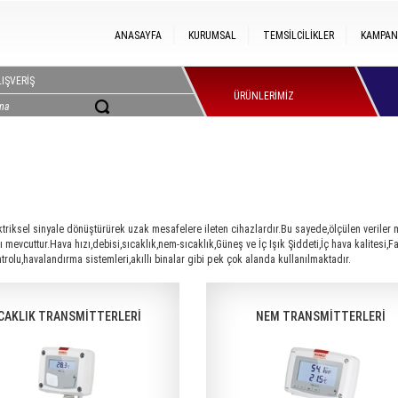
ANASAYFA
KURUMSAL
TEMSİLCİLİKLER
KAMPAN
IŞVERİŞ
ÜRÜNLERİMİZ
ektriksel sinyale dönüştürürek uzak mesafelere ileten cihazlardır.Bu sayede,ölçülen veriler me
mevcuttur.Hava hızı,debisi,sıcaklık,nem-sıcaklık,Güneş ve İç Işık Şiddeti,İç hava kalitesi,Fa
rolu,havalandırma sistemleri,akıllı binalar gibi pek çok alanda kullanılmaktadır.
CAKLIK TRANSMİTTERLERİ
NEM TRANSMİTTERLERİ