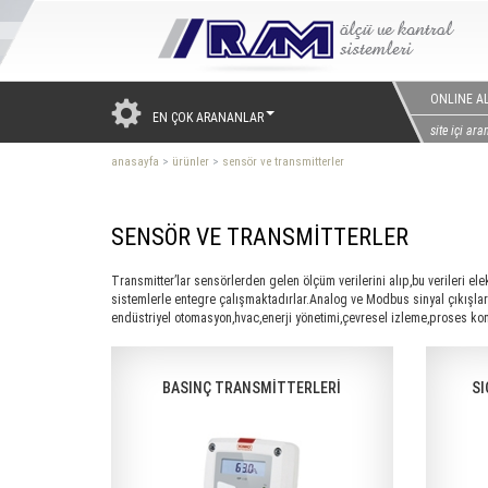
ONLINE AL
EN ÇOK ARANANLAR
anasayfa
>
ürünler
>
sensör ve transmitterler
SENSÖR VE TRANSMİTTERLER
Transmitter’lar sensörlerden gelen ölçüm verilerini alıp,bu verileri el
sistemlerle entegre çalışmaktadırlar.Analog ve Modbus sinyal çıkışları 
endüstriyel otomasyon,hvac,enerji yönetimi,çevresel izleme,proses kont
BASINÇ TRANSMİTTERLERİ
SI