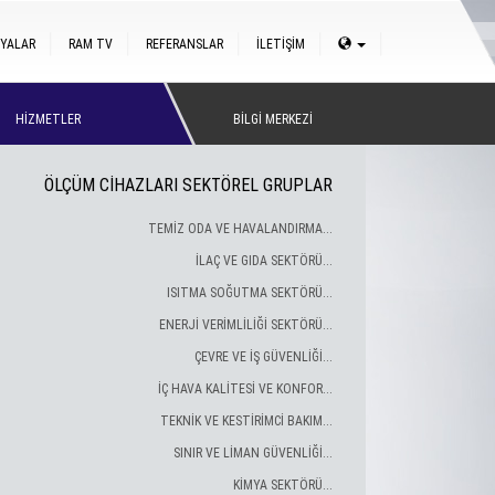
YALAR
RAM TV
REFERANSLAR
İLETİŞİM
HİZMETLER
BİLGİ MERKEZİ
ÖLÇÜM CİHAZLARI SEKTÖREL GRUPLAR
TEMİZ ODA VE HAVALANDIRMA...
İLAÇ VE GIDA SEKTÖRÜ...
ISITMA SOĞUTMA SEKTÖRÜ...
ENERJİ VERİMLİLİĞİ SEKTÖRÜ...
ÇEVRE VE İŞ GÜVENLİĞİ...
İÇ HAVA KALİTESİ VE KONFOR...
TEKNİK VE KESTİRİMCİ BAKIM...
SINIR VE LİMAN GÜVENLİĞİ...
KİMYA SEKTÖRÜ...