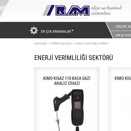
ONLINE AL
EN ÇOK ARANANLAR
anasayfa
>
sektörel gruplar
>
enerji verimliliği sektörü
ENERJİ VERİMLİLİĞİ SEKTÖRÜ
KIMO KIGAZ 110 BACA GAZI
KIMO KIG
ANALİZ CİHAZI