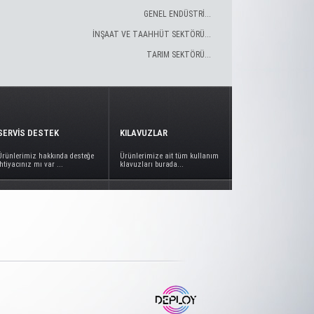
GENEL ENDÜSTRİ...
İNŞAAT VE TAAHHÜT SEKTÖRÜ...
TARIM SEKTÖRÜ...
SERVİS DESTEK
KILAVUZLAR
Ürünlerimiz hakkında desteğe
Ürünlerimize ait tüm kullanım
ihtiyacınız mı var ...
klavuzları burada...
www.deploy.com.tr