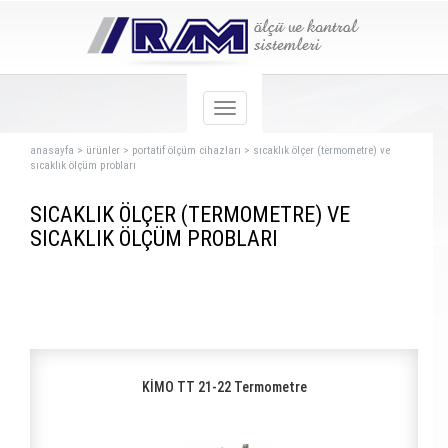
anasayfa
>
ürünler
>
portatif ölçüm cihazları
>
sıcaklık ölçer (termometre) ve
sıcaklık ölçüm probları
SICAKLIK ÖLÇER (TERMOMETRE) VE
SICAKLIK ÖLÇÜM PROBLARI
KİMO TT 21-22 Termometre