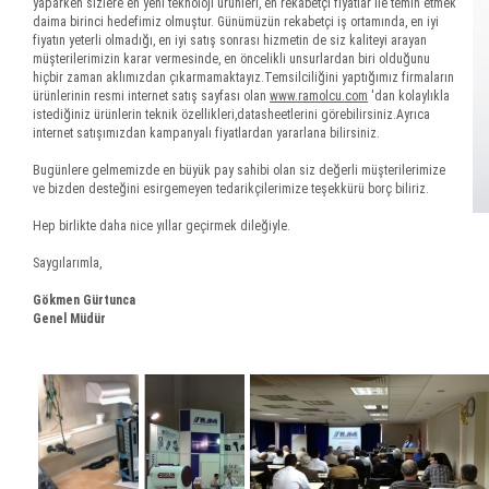
yaparken sizlere en yeni teknoloji ürünleri, en rekabetçi fiyatlar ile temin etmek
daima birinci hedefimiz olmuştur. Günümüzün rekabetçi iş ortamında, en iyi
fiyatın yeterli olmadığı, en iyi satış sonrası hizmetin de siz kaliteyi arayan
müşterilerimizin karar vermesinde, en öncelikli unsurlardan biri olduğunu
hiçbir zaman aklımızdan çıkarmamaktayız.Temsilciliğini yaptığımız firmaların
ürünlerinin resmi internet satış sayfası olan
www.ramolcu.com
'dan kolaylıkla
istediğiniz ürünlerin teknik özellikleri,datasheetlerini görebilirsiniz.Ayrıca
internet satışımızdan kampanyalı fiyatlardan yararlana bilirsiniz.
Bugünlere gelmemizde en büyük pay sahibi olan siz değerli müşterilerimize
ve bizden desteğini esirgemeyen tedarikçilerimize teşekkürü borç biliriz.
Hep birlikte daha nice yıllar geçirmek dileğiyle.
Saygılarımla,
Gökmen Gürtunca
Genel Müdür