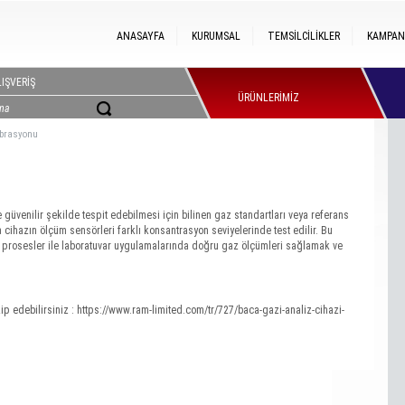
ANASAYFA
KURUMSAL
TEMSİLCİLİKLER
KAMPAN
IŞVERİŞ
ÜRÜNLERİMİZ
ibrasyonu
e güvenilir şekilde tespit edebilmesi için bilinen gaz standartları veya referans
 cihazın ölçüm sensörleri farklı konsantrasyon seviyelerinde test edilir. Bu
yel prosesler ile laboratuvar uygulamalarında doğru gaz ölçümleri sağlamak ve
ip edebilirsiniz :
https://www.ram-limited.com/tr/727/baca-gazi-analiz-cihazi-