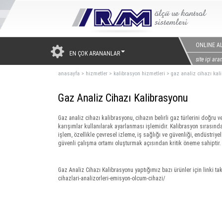
ONLINE AL
EN ÇOK ARANANLAR
anasayfa
>
hizmetler
>
kalibrasyon hizmetleri
>
gaz analiz cihazı kal
Gaz Analiz Cihazı Kalibrasyonu
Gaz analiz cihazı kalibrasyonu, cihazın belirli gaz türlerini doğru v
karışımlar kullanılarak ayarlanması işlemidir. Kalibrasyon sırasında
işlem, özellikle çevresel izleme, iş sağlığı ve güvenliği, endüstri
güvenli çalışma ortamı oluşturmak açısından kritik öneme sahiptir.
Gaz Analiz Cihazı Kalibrasyonu yaptığımız bazı ürünler için linki tak
cihazlari-analizorleri-emisyon-olcum-cihazi/