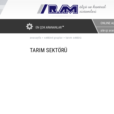
ONLINE AL
EN ÇOK ARANANLAR
anasayfa
>
sektörel gruplar
>
tarım sektörü
TARIM SEKTÖRÜ