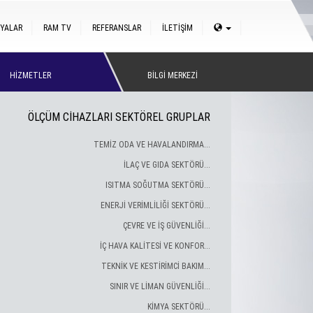
YALAR
RAM TV
REFERANSLAR
İLETİŞİM
HİZMETLER
BİLGİ MERKEZİ
ÖLÇÜM CİHAZLARI SEKTÖREL GRUPLAR
TEMİZ ODA VE HAVALANDIRMA...
İLAÇ VE GIDA SEKTÖRÜ...
ISITMA SOĞUTMA SEKTÖRÜ...
ENERJİ VERİMLİLİĞİ SEKTÖRÜ...
ÇEVRE VE İŞ GÜVENLİĞİ...
İÇ HAVA KALİTESİ VE KONFOR...
TEKNİK VE KESTİRİMCİ BAKIM...
SINIR VE LİMAN GÜVENLİĞİ...
KİMYA SEKTÖRÜ...