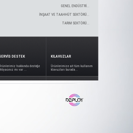
GENEL ENDÜSTRİ...
İNŞAAT VE TAAHHÜT SEKTÖRÜ...
TARIM SEKTÖRÜ...
SERVİS DESTEK
KILAVUZLAR
Ürünlerimiz hakkında desteğe
Ürünlerimize ait tüm kullanım
ihtiyacınız mı var ...
klavuzları burada...
www.deploy.com.tr