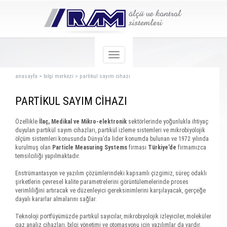
anasayfa
>
bilgi merkezi
>
partikul sayım cihazı
PARTİKUL SAYIM CİHAZI
Özellikle
İlaç, Medikal ve Mikro-elektronik
sektörlerinde yoğunlukla ihtiyaç
duyulan partikül sayım cihazları, partikül izleme sistemleri ve mikrobiyolojik
ölçüm sistemleri konusunda Dünya’da lider konumda bulunan ve 1972 yılında
kurulmuş olan
Particle Measuring Systems
firması
Türkiye’de
firmamızca
temsilciliği yapılmaktadır.
Enstrümantasyon ve yazılım çözümlerindeki kapsamlı çizgimiz, süreç odaklı
şirketlerin çevresel kalite parametrelerini görüntülemelerinde proses
verimliliğini artıracak ve düzenleyici gereksinimlerini karşılayacak, gerçeğe
dayalı kararlar almalarını sağlar.
Teknoloji portfüyümüzde partikül sayıcılar, mikrobiyolojik izleyiciler, moleküler
gaz analiz cihazları, bilgi yönetimi ve otomasyonu için yazılımlar da vardır.