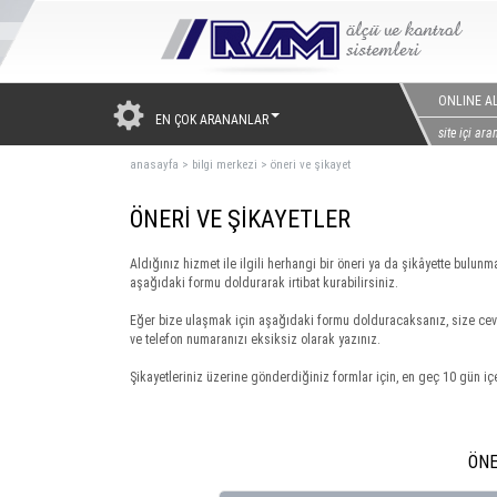
ONLINE AL
EN ÇOK ARANANLAR
anasayfa
>
bilgi merkezi
>
öneri ve şikayet
ÖNERİ VE ŞİKAYETLER
Aldığınız hizmet ile ilgili herhangi bir öneri ya da şikâyette bulunm
aşağıdaki formu doldurarak irtibat kurabilirsiniz.
Eğer bize ulaşmak için aşağıdaki formu dolduracaksanız, size ceva
ve telefon numaranızı eksiksiz olarak yazınız.
Şikayetleriniz üzerine gönderdiğiniz formlar için, en geç 10 gün iç
ÖNE