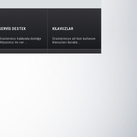
SERVİS DESTEK
KILAVUZLAR
Ürünlerimiz hakkında desteğe
Ürünlerimize ait tüm kullanım
ihtiyacınız mı var ...
klavuzları burada...