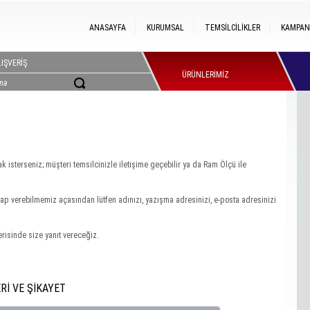
ANASAYFA
KURUMSAL
TEMSİLCİLİKLER
KAMPAN
IŞVERİŞ
ÜRÜNLERİMİZ
ak isterseniz; müşteri temsilcinizle iletişime geçebilir ya da Ram Ölçü ile
p verebilmemiz açasından lütfen adınızı, yazışma adresinizi, e-posta adresinizi
erisinde size yanıt vereceğiz.
Rİ VE ŞİKAYET