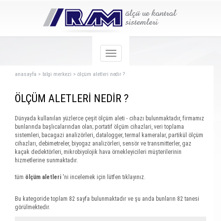
anasayfa
>
bilgi merkezi
>
ölçüm aletleri nedir ?
ÖLÇÜM ALETLERİ NEDİR ?
Dünyada kullanılan yüzlerce çeşit ölçüm aleti - cihazı bulunmaktadır, firmamız
bunlarında başlıcalarından olan; portati̇f ölçüm ci̇hazlari, veri̇ toplama
si̇stemleri̇, bacagazi anali̇zörleri̇, datalogger, termal kameralar, parti̇kül ölçüm
ci̇hazları, debi̇metreler, bi̇yogaz anali̇zörleri̇, sensör ve transmi̇tterler, gaz
kaçak dedektörleri̇, mi̇krobi̇yoloji̇k hava örnekleyi̇ci̇leri müşterilerinin
hizmetlerine sunmaktadır.
tüm
ölçüm aletleri
'ni incelemek için lütfen
tıklayınız
.
Bu kategoride toplam 82 sayfa bulunmaktadır ve şu anda bunların 82 tanesi
görülmektedir.