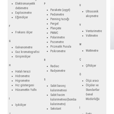
Elektromanyetik
P
U
debimetre
Parakete (aygıt)
Ultrasonik
Explosimetre
Pedometre
akışmetre
Eğimölçer
Penning tuzağı
Pergel
V
F
Plançete
Venturimetre
Frekans ölçer
PMMC
Voltmetre
Polarimetre
G
Pozometre
W
Prizmatik Pusula
Galvanometre
Wattmetre
Psikrometre
Gaz kromatografisi
Girişimölçer
Ç
R
H
Çiftölçer
Radiac
Radyometre
Hatalı terazi
Ö
Hidrometre
S
Higrometre
Ölçü aracı
Hız göstergesi
Ölçüler ve
Sabit basınç
Hüsamettin Yalhı
Standartlar
kalorimetresi
Genel
Sabit hacim
I
Müdürlüğü
kalorimetresi(bomba
kalorimetre)
Işıkölçer
İ
Sekstant
J