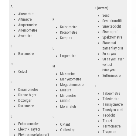
A
S (devam)
Akışmetre
Sentil
Altimetre
K
Ses iskandili
Ampermetre
Sine teodolit
Kalorimetre
Anemometre
Sismograf
Kronometre
Avometre
Spektrometre
Kumpas
Stackmat
B
zamanlayıcısı
L
Barometre
Su sayacı
Logometre
Su sayacı ayar
C
ve test
M
istasyonu
Cetvel
Makmetre
Sülfürimetre
Manyetometre
D
Megaohmmetre
T
Dinamometre
Mezura
Takeometre
Direnç ölçer
Minometre
Taksimetre
Dozölçer
MODIS
Tansiyometre
Durometre
Morin aleti
Tansiyon aleti
Teodolit
E
O
Terazi
Echo sounder
Oktant
Termometre
Elektrik sayacı
Osiloskop
Trapman
Elektroensefalografi