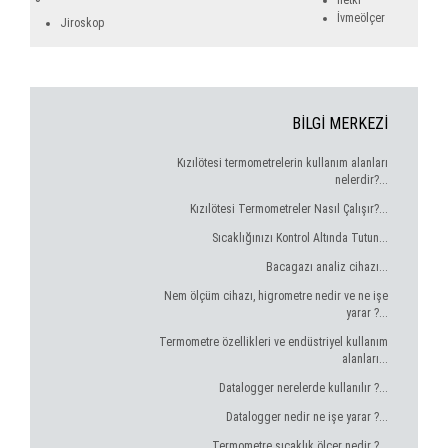
İletki
İvmeölçer
Jiroskop
BİLGİ MERKEZİ
Kızılötesi termometrelerin kullanım alanları
nelerdir?...
Kızılötesi Termometreler Nasıl Çalışır?...
Sıcaklığınızı Kontrol Altında Tutun...
Bacagazı analiz cihazı...
Nem ölçüm cihazı, higrometre nedir ve ne işe
yarar ?...
Termometre özellikleri ve endüstriyel kullanım
alanları...
Datalogger nerelerde kullanılır ?...
Datalogger nedir ne işe yarar ?...
Termometre sıcaklık ölçer nedir ?...