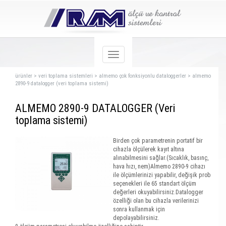
ürünler
>
veri toplama sistemleri
>
almemo çok fonksiyonlu dataloggerler
>
almemo
2890-9 datalogger (veri toplama sistemi)
ALMEMO 2890-9 DATALOGGER (Veri
toplama sistemi)
Birden çok parametrenin portatif bir
cihazla ölçülerek kayıt altına
alınabilmesini sağlar.(Sıcaklık, basınç,
hava hızı, nem)Almemo 2890-9 cihazı
ile ölçümlerinizi yapabilir, değişik prob
seçenekleri ile 65 standart ölçüm
değerleri okuyabilirsiniz.Datalogger
özelliği olan bu cihazla verilerinizi
sonra kullanmak için
depolayabilirsiniz.