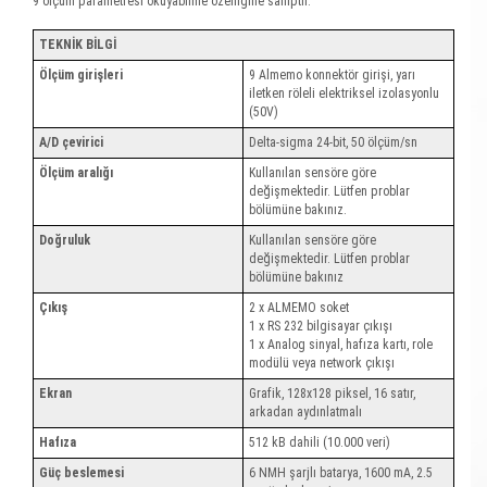
9 ölçüm parametresi okuyabilme özelliğine sahiptir.
TEKNİK BİLGİ
Ölçüm girişleri
9 Almemo konnektör girişi, yarı
iletken röleli elektriksel izolasyonlu
(50V)
A/D çevirici
Delta-sigma 24-bit, 50 ölçüm/sn
Ölçüm aralığı
Kullanılan sensöre göre
değişmektedir. Lütfen problar
bölümüne bakınız.
Doğruluk
Kullanılan sensöre göre
değişmektedir. Lütfen problar
bölümüne bakınız
Çıkış
2 x ALMEMO soket
1 x RS 232 bilgisayar çıkışı
1 x Analog sinyal, hafıza kartı, role
modülü veya network çıkışı
Ekran
Grafik, 128x128 piksel, 16 satır,
arkadan aydınlatmalı
Hafıza
512 kB dahili (10.000 veri)
Güç beslemesi
6 NMH şarjlı batarya, 1600 mA, 2.5