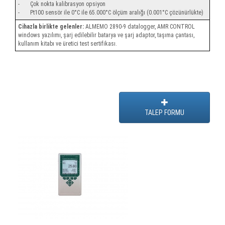
- Çok nokta kalibrasyon opsiyon
- Pt100 sensör ile 0°C ile 65.000°C ölçüm aralığı (0.001°C çözünürlükte)
Cihazla birlikte gelenler:
ALMEMO 2890-9 datalogger, AMR CONTROL
windows yazılımı, şarj edilebilir batarya ve şarj adaptor, taşıma çantası,
kullanım kitabı ve üretici test sertifikası.
TALEP FORMU