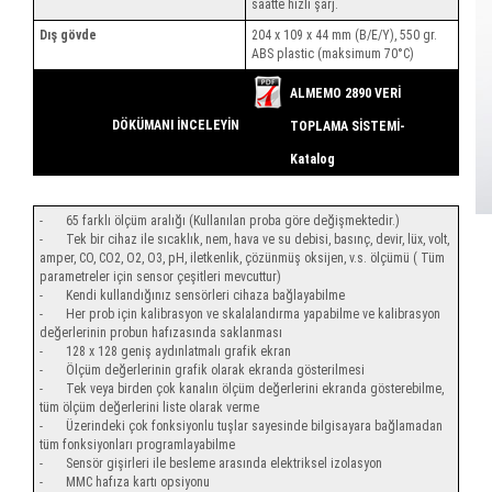
saatte hızlı şarj.
Dış gövde
204 x 109 x 44 mm (B/E/Y), 550 gr.
ABS plastic (maksimum 70°C)
ALMEMO 2890 VERİ
DÖKÜMANI İNCELEYİN
TOPLAMA SİSTEMİ-
Katalog
- 65 farklı ölçüm aralığı (Kullanılan proba göre değişmektedir.)
- Tek bir cihaz ile sıcaklık, nem, hava ve su debisi, basınç, devir, lüx, volt,
amper, CO, CO2, O2, O3, pH, iletkenlik, çözünmüş oksijen, v.s. ölçümü ( Tüm
parametreler için sensor çeşitleri mevcuttur)
- Kendi kullandığınız sensörleri cihaza bağlayabilme
- Her prob için kalibrasyon ve skalalandırma yapabilme ve kalibrasyon
değerlerinin probun hafızasında saklanması
- 128 x 128 geniş aydınlatmalı grafik ekran
- Ölçüm değerlerinin grafik olarak ekranda gösterilmesi
- Tek veya birden çok kanalın ölçüm değerlerini ekranda gösterebilme,
tüm ölçüm değerlerini liste olarak verme
- Üzerindeki çok fonksiyonlu tuşlar sayesinde bilgisayara bağlamadan
tüm fonksiyonları programlayabilme
- Sensör gişirleri ile besleme arasında elektriksel izolasyon
- MMC hafıza kartı opsiyonu