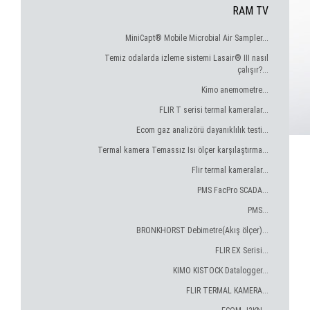
RAM TV
MiniCapt® Mobile Microbial Air Sampler...
Temiz odalarda izleme sistemi Lasair® III nasıl
çalışır?...
Kimo anemometre...
FLIR T serisi termal kameralar...
Ecom gaz analizörü dayanıklılık testi...
Termal kamera Temassız Isı ölçer karşılaştırma...
Flir termal kameralar...
PMS FacPro SCADA...
PMS...
BRONKHORST Debimetre(Akış ölçer)...
FLIR EX Serisi...
KIMO KISTOCK Datalogger...
FLIR TERMAL KAMERA...