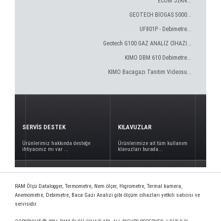
ECOM J2KN...
GEOTECH BİOGAS 5000...
UF801P - Debimetre...
Geotech G100 GAZ ANALİZ CİHAZI...
KIMO DBM 610 Debimetre...
KIMO Bacagazı Tanıtım Videosu...
SERVİS DESTEK
KILAVUZLAR
Ürünlerimiz hakkında desteğe
Ürünlerimize ait tüm kullanım
ihtiyacınız mı var ...
klavuzları burada...
RAM Ölçü Datalogger, Termometre, Nem ölçer, Higrometre, Termal kamera,
Anemometre, Debimetre, Baca Gazı Analizi gibi ölçüm cihazları yetkili satıcısı ve
servisidir.