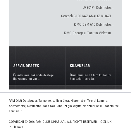
UF801P - Debimetre...
Geotech G100 GAZ ANALİZ CİHAZI...
KIMO DBM 610 Debimetre...
KIMO Bacagazı Tanıtım Videosu...
SERVİS DESTEK
KILAVUZLAR
Ürünlerimiz hakkında desteğe
Ürünlerimize ait tüm kullanım
ihtiyacınız mı var ...
klavuzları burada...
RAM Ölçü Datalogger, Termometre, Nem ölçer, Higrometre, Termal kamera,
Anemometre, Debimetre, Baca Gazı Analizi gibi ölçüm cihazları yetkili satıcısı ve
servisidir.
COPYRIGHT © 2016 RAM ÖLÇÜ CİHAZLARI. ALL RIGHTS RESERVED. |
GİZLİLİK
POLİTİKASI