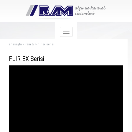
anasayfa
>
ram tv
>
flır ex serisi
FLIR EX Serisi