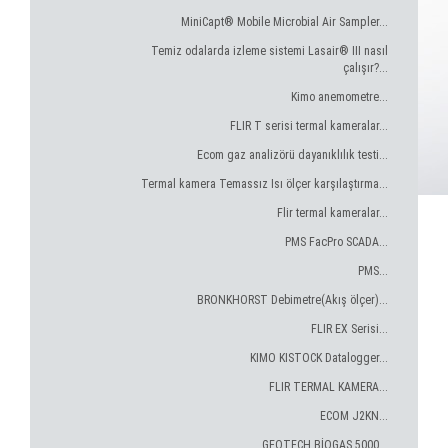
MiniCapt® Mobile Microbial Air Sampler...
Temiz odalarda izleme sistemi Lasair® III nasıl
çalışır?...
Kimo anemometre...
FLIR T serisi termal kameralar...
Ecom gaz analizörü dayanıklılık testi...
Termal kamera Temassız Isı ölçer karşılaştırma...
Flir termal kameralar...
PMS FacPro SCADA...
PMS...
BRONKHORST Debimetre(Akış ölçer)...
FLIR EX Serisi...
KIMO KISTOCK Datalogger...
FLIR TERMAL KAMERA...
ECOM J2KN...
GEOTECH BİOGAS 5000...