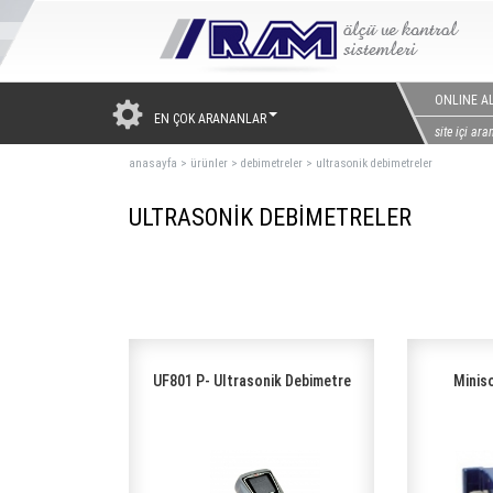
ONLINE AL
EN ÇOK ARANANLAR
anasayfa
>
ürünler
>
debimetreler
>
ultrasonik debimetreler
ULTRASONİK DEBİMETRELER
UF801 P- Ultrasonik Debimetre
Minis