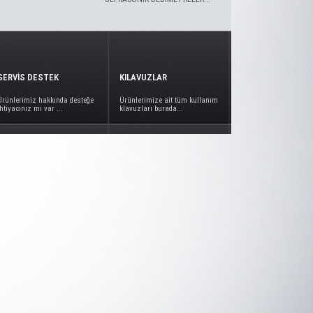
SERVİS DESTEK
KILAVUZLAR
Ürünlerimiz hakkında desteğe
Ürünlerimize ait tüm kullanım
ihtiyacınız mı var ...
klavuzları burada...