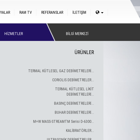
YALAR
RAM TV
REFERANSLAR
İLETİŞİM
HİZMETLER
BİLGİ MERKEZİ
ÜRÜNLER
TERMAL KÜTLESEL GAZ DEBİMETRELERİ...
CORIOLIS DEBİMETRELER...
TERMAL KÜTLESEL LİKİT
DEBİMETRELERİ...
BASINÇ DEBİMETRELERİ...
BUHAR DEBİMETRELERİ...
M+W MASS-STREAMTM Serisi D-6300...
KALİBRATÖRLER...
ULTRASONİK DEBİMETRELER...