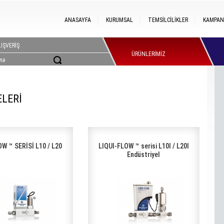
ANASAYFA
KURUMSAL
TEMSİLCİLİKLER
KAMPAN
IŞVERİŞ
ÜRÜNLERİMİZ
ELERİ
W ™ SERİSİ L10 / L20
LIQUI-FLOW ™ serisi L10I / L20I
Endüstriyel