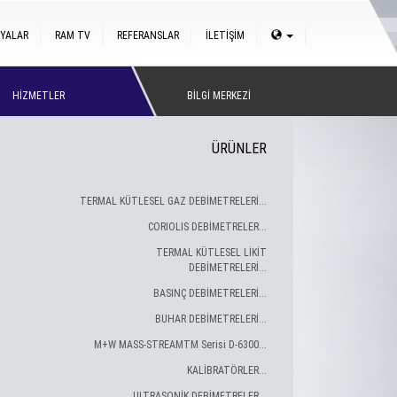
YALAR
RAM TV
REFERANSLAR
İLETİŞİM
HİZMETLER
BİLGİ MERKEZİ
ÜRÜNLER
TERMAL KÜTLESEL GAZ DEBİMETRELERİ...
CORIOLIS DEBİMETRELER...
TERMAL KÜTLESEL LİKİT
DEBİMETRELERİ...
BASINÇ DEBİMETRELERİ...
BUHAR DEBİMETRELERİ...
M+W MASS-STREAMTM Serisi D-6300...
KALİBRATÖRLER...
ULTRASONİK DEBİMETRELER...