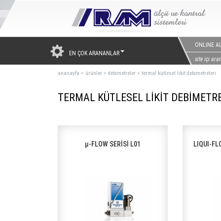
ONLINE AL
EN ÇOK ARANANLAR
anasayfa
>
ürünler
>
debimetreler
>
termal kütlesel likit debimetreleri
TERMAL KÜTLESEL LİKİT DEBİMETR
μ-FLOW SERİSİ L01
LIQUI-FLO