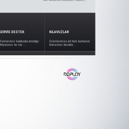
SERVİS DESTEK
KILAVUZLAR
Ürünlerimiz hakkında desteğe
Ürünlerimize ait tüm kullanım
ihtiyacınız mı var ...
klavuzları burada...
www.deploy.com.tr