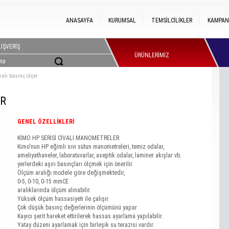
ANASAYFA
KURUMSAL
TEMSİLCİLİKLER
KAMPAN
IŞVERİŞ
ÜRÜNLERİMİZ
valı basınç ölçer
ER
GENEL ÖZELLİKLERİ
KİMO HP SERİSİ CİVALI MANOMETRELER
Kimo'nun HP eğimli sıvı sütun manometreleri, temiz odalar,
ameliyathaneler, laboratuvarlar, aseptik odalar, laminer akışlar vb.
yerlerdeki aşırı basınçları ölçmek için önerilir.
Ölçüm aralığı modele göre değişmektedir,
0-5, 0-10, 0-15 mmCE
aralıklarında ölçüm alınabilir.
Yüksek ölçüm hassasiyeti ile çalışır.
Çok düşük basınç değerlerinin ölçümünü yapar
Kayıcı şerit hareket ettirilerek hassas ayarlama yapılabilir.
Yatay düzeni ayarlamak için birleşik su terazisi vardır.