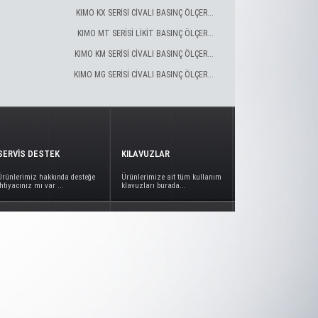
KIMO KX SERİSİ CİVALI BASINÇ ÖLÇER...
KIMO MT SERİSİ LİKİT BASINÇ ÖLÇER...
KIMO KM SERİSİ CİVALI BASINÇ ÖLÇER...
KIMO MG SERİSİ CİVALI BASINÇ ÖLÇER...
SERVİS DESTEK
KILAVUZLAR
Ürünlerimiz hakkında desteğe
Ürünlerimize ait tüm kullanım
ihtiyacınız mı var ...
klavuzları burada...