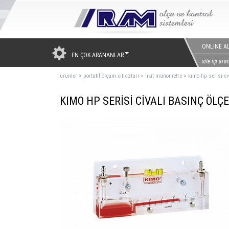
ONLINE AL
EN ÇOK ARANANLAR
ürünler
>
portatif ölçüm cihazları
>
likit manometre
>
kımo hp serisi ci
KIMO HP SERİSİ CİVALI BASINÇ ÖLÇ