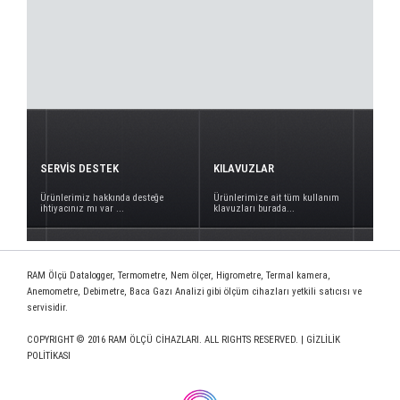
SERVİS DESTEK
KILAVUZLAR
Ürünlerimiz hakkında desteğe
Ürünlerimize ait tüm kullanım
ihtiyacınız mı var ...
klavuzları burada...
RAM Ölçü Datalogger, Termometre, Nem ölçer, Higrometre, Termal kamera,
Anemometre, Debimetre, Baca Gazı Analizi gibi ölçüm cihazları yetkili satıcısı ve
servisidir.
COPYRIGHT © 2016 RAM ÖLÇÜ CİHAZLARI. ALL RIGHTS RESERVED. |
GİZLİLİK
POLİTİKASI
www.deploy.com.tr