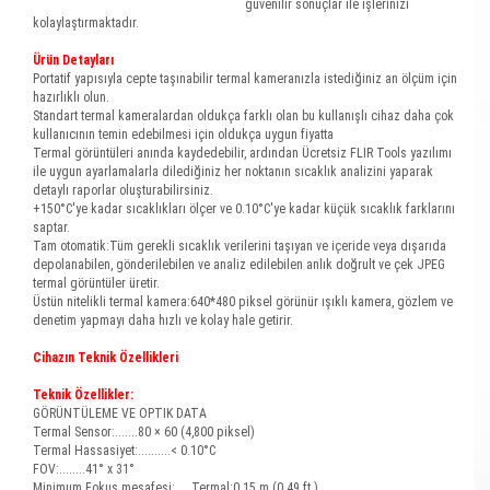
güvenilir sonuçlar ile işlerinizi
kolaylaştırmaktadır.
Ürün Detayları
Portatif yapısıyla cepte taşınabilir termal kameranızla istediğiniz an ölçüm için
hazırlıklı olun.
Standart termal kameralardan oldukça farklı olan bu kullanışlı cihaz daha çok
kullanıcının temin edebilmesi için oldukça uygun fiyatta
Termal görüntüleri anında kaydedebilir, ardından Ücretsiz FLIR Tools yazılımı
ile uygun ayarlamalarla dilediğiniz her noktanın sıcaklık analizini yaparak
detaylı raporlar oluşturabilirsiniz.
+150°C'ye kadar sıcaklıkları ölçer ve 0.10°C'ye kadar küçük sıcaklık farklarını
saptar.
Tam otomatik:Tüm gerekli sıcaklık verilerini taşıyan ve içeride veya dışarıda
depolanabilen, gönderilebilen ve analiz edilebilen anlık doğrult ve çek JPEG
termal görüntüler üretir.
Üstün nitelikli termal kamera:640*480 piksel görünür ışıklı kamera, gözlem ve
denetim yapmayı daha hızlı ve kolay hale getirir.
Cihazın Teknik Özellikleri
Teknik Özellikler:
GÖRÜNTÜLEME VE OPTIK DATA
Termal Sensor:.......80 × 60 (4,800 piksel)
Termal Hassasiyet:..........< 0.10°C
FOV:........41° x 31°
Minimum Fokus mesafesi:.....Termal:0.15 m (0.49 ft.)