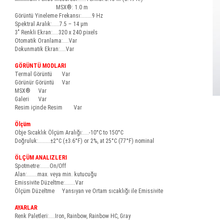
MSX®: 1.0 m
Görüntü Yineleme Frekansı:.......9 Hz
Spektral Aralık:.....7.5 – 14 µm
3″ Renkli Ekran:....320 x 240 pixels
Otomatik Oranlama:....Var
Dokunmatik Ekran:....Var
GÖRÜNTÜ MODLARI
Termal Görüntü
Var
Görünür Görüntü
Var
MSX®
Var
Galeri
Var
Resim içinde Resim
Var
Ölçüm
Obje Sıcaklık Ölçüm Aralığı:....-10°C to 150°C
Doğruluk:........±2°C (±3.6°F) or 2%, at 25°C (77°F) nominal
ÖLÇÜM ANALIZLERI
Spotmetre:......On/Off
Alan:.......max. veya min. kutucuğu
Emissivite Düzeltme:.......Var
Ölçüm Düzeltme
Yansıyan ve Ortam sıcaklığı ile Emissivite
AYARLAR
Renk Paletleri:....Iron, Rainbow, Rainbow HC, Gray