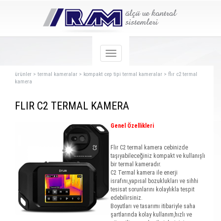
ürünler
>
termal kameralar
>
kompakt cep tipi termal kameralar
>
flır c2 termal
kamera
FLIR C2 TERMAL KAMERA
Genel Özellikleri
Flir C2 termal kamera cebinizde
taşıyabileceğiniz kompakt ve kullanışlı
bir termal kameradır.
C2 Termal kamera ile enerji
israfını,yapısal bozuklukları ve sihhi
tesisat sorunlarını kolaylıkla tespit
edebilirsiniz.
Boyutları ve tasarımı itibariyle saha
şartlarında kolay kullanım,hızlı ve