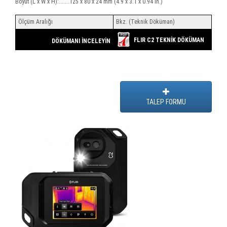
Boyut (L x W x H):.......125 x 80 x 24 mm (4.9 x 3.1 x 0.94 in.)
Ölçüm Aralığı
Bkz. (Teknik Döküman)
FLIR C2 TEKNİK DÖKÜMAN
DÖKÜMANI İNCELEYİN
TALEP FORMU