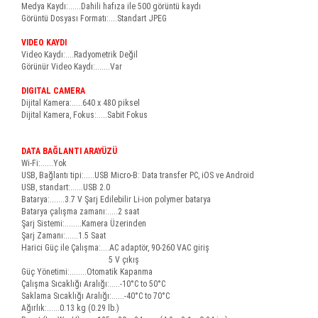
Medya Kaydı:......Dahili hafıza ile 500 görüntü kaydı
Görüntü Dosyası Formatı:....Standart JPEG
VIDEO KAYDI
Video Kaydı:....Radyometrik Değil
Görünür Video Kaydı:.......Var
DIGITAL CAMERA
Dijital Kamera:.....640 x 480 piksel
Dijital Kamera, Fokus:.....Sabit Fokus
DATA BAĞLANTI ARAYÜZÜ
Wi-Fi:......Yok
USB, Bağlantı tipi:.....USB Micro-B: Data transfer PC, iOS ve Android
USB, standart:......USB 2.0
Batarya:.......3.7 V Şarj Edilebilir Li-ion polymer batarya
Batarya çalışma zamanı:.....2 saat
Şarj Sistemi:........Kamera Üzerinden
Şarj Zamanı:......1.5 Saat
Harici Güç ile Çalışma:....AC adaptör, 90-260 VAC giriş
5 V çıkış
Güç Yönetimi:........Otomatik Kapanma
Çalışma Sıcaklığı Aralığı:.....-10°C to 50°C
Saklama Sıcaklığı Aralığı:......-40°C to 70°C
Ağırlık:......0.13 kg (0.29 lb.)