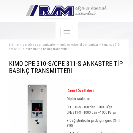
ürünler
>
sensör ve transmitterler
>
multifonksiyonel transmitter
>
kımo cpe 310-
s/cpe 311-s ankastre tip basınç transmıtterı
KIMO CPE 310-S/CPE 311-S ANKASTRE TİP
BASINÇ TRANSMITTERI
Genel Özellikleri
Ölçüm Aralıkları
CPE 310-S: -100'den +100 Pa'ya
CPE 311-S: -1000'den +1000 Pa'ya
● Değiştirilebilir prob için giriş (Sınıf
310)