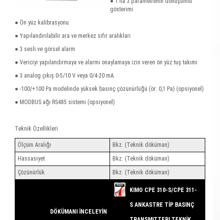
● 1 ila 3 parametrenin dönüşümlü
gösterimi
● Ön yüz kalibrasyonu
● Yapılandırılabilir ara ve merkez sıfır aralıkları
● 3 sesli ve görsel alarm
● Vericiyi yapılandırmaya ve alarmı onaylamaya izin veren ön yüz tuş takımı
● 3 analog çıkış 0-5/10 V veya 0/4-20 mA
● -100/+100 Pa modelinde yüksek basınç çözünürlüğü (ör: 0,1 Pa) (opsiyonel)
● MODBUS ağı RS485 sistemi (opsiyonel)
Teknik Özellikleri
Ölçüm Aralığı
Bkz. (Teknik döküman)
Hassasiyet
Bkz. (Teknik döküman)
Çözünürlük
Bkz. (Teknik döküman)
KIMO CPE 310-S/CPE 311-
S ANKASTRE TİP BASINÇ
DÖKÜMANI İNCELEYİN
TRANSMITTERI TEKNİK