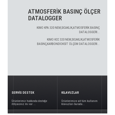
ATMOSFERİK BASINÇ ÖLÇER
DATALOGGER
KIMO KPA 320 NEM,SICAKLIK,ATMOSFERİK BASINÇ
DATALOGGERI...
KIMO KCC 320 NEM,SICAKLIK,ATMOSFERİK
BASINÇ,KARBONDİOKSİT ÖLÇÜM DATALOGGERI...
SERVİS DESTEK
KILAVUZLAR
Ürünlerimiz hakkında desteğe
Ürünlerimize ait tüm kullanım
ihtiyacınız mı var ...
klavuzları burada...