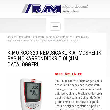
ürünler
>
datalogger
>
atmosferik basınç ölçer datalogger
>
kımo kcc 320
nem,sıcaklık,atmosferik basınç,karbondioksit ölçüm dataloggerı
KIMO KCC 320 NEM,SICAKLIK,ATMOSFERİK
BASINÇ,KARBONDİOKSİT ÖLÇÜM
DATALOGGERI
GENEL ÖZELLİKLERİ
KİMO KCC 320 Serisi Dataloggerı dahili
sensorleri ile nem,sıcaklık,atmosferik
basınç,karbondioksit ölçümlerini kayıt
edip pc'ye aktarıp ölçülen verileri çıktı
alabilirsiniz.Yazılımı ölçülen değerleri
grafik üzerinde işaretleyebilir,grafik
üzerinde ölçüm değelerine dipnot ve