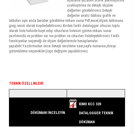
açıklama yazabilir.Grafik yakınlaştırma
uzaklaştırma ile detaylı ölçülen
değerleri görebilirsiniz.Detaylı
değerler analiz tablosu grafik ve
tabloları aynı anda beraber görebilme imkanı sunar.Pdf,excel,ölçüm tablosunu
jpeg resim olarak kaydedebilirsiniz.Birden farklı datalogger cihazını toplu
olarak liste halinde kayıt edip cihazların listesini görme imkanı sunar
yazılımında ve probları var ise probları ve cihazları listeleyebilirsiniz.Farklı
fonskiyonlar seçeneği ile ölçüm değerlerinde hesaplamalar
yapabilir.Yazdırmadan önce detaylı önizleme saat,sayfa numarası,dosya
görüntüleme seçenekleri,logo değişimi yapabilirsiniz.
TEKNİK ÖZELLİKLERİ
KIMO KCC 320
DÖKÜMANI İNCELEYİN
DATALOGGER TEKNİK
DÖKÜMAN