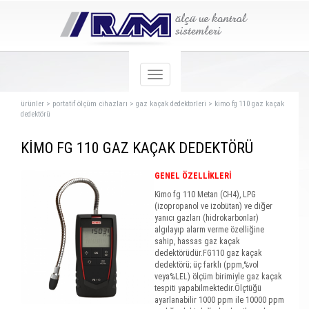
ürünler
>
portatif ölçüm cihazları
>
gaz kaçak dedektorleri
>
kimo fg 110 gaz kaçak
dedektörü
KİMO FG 110 GAZ KAÇAK DEDEKTÖRÜ
GENEL ÖZELLİKLERİ
Kimo fg 110 Metan (CH4), LPG
(izopropanol ve izobütan) ve diğer
yanıcı gazları (hidrokarbonlar)
algılayıp alarm verme özelliğine
sahip, hassas gaz kaçak
dedektörüdür.FG110 gaz kaçak
dedektörü; üç farklı (ppm,%vol
veya%LEL) ölçüm birimiyle gaz kaçak
tespiti yapabilmektedir.Ölçtüğü
ayarlanabilir 1000 ppm ile 10000 ppm