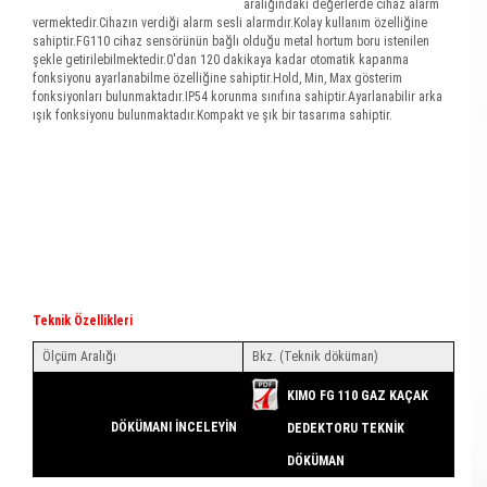
aralığındaki değerlerde cihaz alarm
vermektedir.Cihazın verdiği alarm sesli alarmdır.Kolay kullanım özelliğine
sahiptir.FG110 cihaz sensörünün bağlı olduğu metal hortum boru istenilen
şekle getirilebilmektedir.0'dan 120 dakikaya kadar otomatik kapanma
fonksiyonu ayarlanabilme özelliğine sahiptir.Hold, Min, Max gösterim
fonksiyonları bulunmaktadır.IP54 korunma sınıfına sahiptir.Ayarlanabilir arka
ışık fonksiyonu bulunmaktadır.Kompakt ve şık bir tasarıma sahiptir.
Teknik Özellikleri
Ölçüm Aralığı
Bkz. (Teknik döküman)
KIMO FG 110 GAZ KAÇAK
DÖKÜMANI İNCELEYİN
DEDEKTORU TEKNİK
DÖKÜMAN