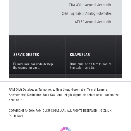
TDA-4Blite Aerosol Jeneratör...
2HA Taşınabilir Analog Fotometre...
ATI 5C Aerosol Jeneratör...
SERVİS DESTEK
KILAVUZLAR
Ürünlerimiz hakkında desteğe
Ürünlerimize ait tüm kullanım
ihtiyacınız mı var ...
klavuzları burada...
RAM Ölçü Datalogger, Termometre, Nem ölçer, Higrometre, Termal kamera,
Anemometre, Debimetre, Baca Gazı Analizi gibi ölçüm cihazları yetkili satıcısı ve
servisidir.
COPYRIGHT © 2016 RAM ÖLÇÜ CİHAZLARI. ALL RIGHTS RESERVED. |
GİZLİLİK
POLİTİKASI
www.deploy.com.tr