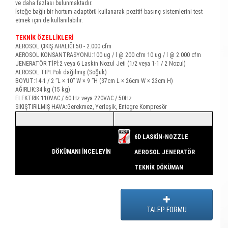
ve daha fazlası bulunmaktadır.
İsteğe bağlı bir hortum adaptörü kullanarak pozitif basınç sistemlerini test
etmek için de kullanılabilir.
TEKNİK ÖZELLİKLERİ
AEROSOL ÇIKIŞ ARALIĞI:50 - 2.000 cfm
AEROSOL KONSANTRASYONU:100 ug / l @ 200 cfm 10 ug / l @ 2.000 cfm
JENERATÖR TİPİ:2 veya 6 Laskin Nozul Jeti (1/2 veya 1-1 / 2 Nozul)
AEROSOL TİPİ:Poli dağılmış (Soğuk)
BOYUT:14-1 / 2 ”L × 10” W × 9 ”H (37cm L × 26cm W × 23cm H)
AĞIRLIK:34 kg (15 kg)
ELEKTRİK:110VAC / 60 Hz veya 220VAC / 50Hz
SIKIŞTIRILMIŞ HAVA:Gerekmez, Yerleşik, Entegre Kompresör
6D LASKİN-NOZZLE
DÖKÜMANI İNCELEYİN
AEROSOL JENERATÖR
TEKNİK DÖKÜMAN
TALEP FORMU