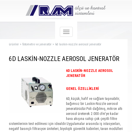
ürünler
>
fotometre ve jeneratör
>
6d laskin-nozzle aerosol jeneratör
6D LASKİN-NOZZLE AEROSOL JENERATÖR
6D LASKİN-NOZZLE AEROSOL
JENERATÖR
GENEL ÖZELLİKLERİ
6D, küçük, hafif ve sağlam taşınabilir,
bağımsız bir Laskin-Nozzle aerosol
jeneratörüdür.Poli dağılmış, mikron altı
aerosol üreterek 2.000 cfm'ye kadar
hava akışına sahip çok çeşitli filtre
sistemlerinin test edilmesi için idealdir.Uygulamalar arasında iş istasyonları,
negatif basınçlı filtrasyon üniteleri, biyolojik güvenlik kabinleri, tavan modülleri