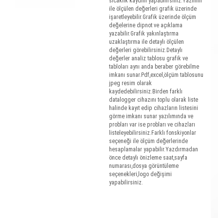
sıcaklık kaydını yapabilirsiniz.Yazılımı
ile ölçülen değerleri grafik üzerinde
işaretleyebilir.Grafik üzerinde ölçüm
değelerine dipnot ve açıklama
yazabilir.Grafik yakınlaştırma
uzaklaştırma ile detaylı ölçülen
değerleri görebilirsiniz.Detaylı
değerler analiz tablosu grafik ve
tabloları aynı anda beraber görebilme
imkanı sunar.Pdf,excel,ölçüm tablosunu
jpeg resim olarak
kaydedebilirsiniz.Birden farklı
datalogger cihazını toplu olarak liste
halinde kayıt edip cihazların listesini
görme imkanı sunar yazılımında ve
probları var ise probları ve cihazları
listeleyebilirsiniz.Farklı fonskiyonlar
seçeneği ile ölçüm değerlerinde
hesaplamalar yapabilir.Yazdırmadan
önce detaylı önizleme saat,sayfa
numarası,dosya görüntüleme
seçenekleri,logo değişimi
yapabilirsiniz.