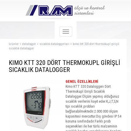
ürünler
>
datalogger
>
sıcaklık dataloggerları
>
kımo ktt 320 dört thermokupl girişli
sıcaklık datalogger
KIMO KTT 320 DÖRT THERMOKUPL GİRİŞLİ
SICAKLIK DATALOGGER
GENEL ÖZELLİKLERİ
Kimo KTT 320 Dataloggerı Dört
Thermokupl Girişli Sıcaklık
Datalogger.Ölçüm yapmış olduğunuz
sıcaklık verilerini kayıt eder.K,J,T,S,N
tipi sıcaklık probları
bağlanabilmektedir.2.000.000 ölçüm
kapasitesi mevcuttur.Dış gövdesi IP 54
koruma sınıfındadır.Farklı prob
seçenekleri ile her türlü malzeminin