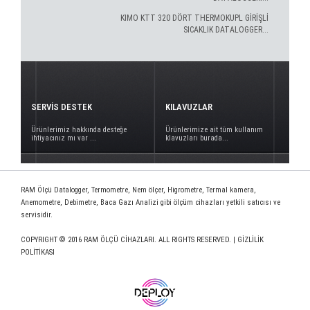
KIMO KTT 320 DÖRT THERMOKUPL GİRİŞLİ
SICAKLIK DATALOGGER...
SERVİS DESTEK
KILAVUZLAR
Ürünlerimiz hakkında desteğe
Ürünlerimize ait tüm kullanım
ihtiyacınız mı var ...
klavuzları burada...
RAM Ölçü Datalogger, Termometre, Nem ölçer, Higrometre, Termal kamera,
Anemometre, Debimetre, Baca Gazı Analizi gibi ölçüm cihazları yetkili satıcısı ve
servisidir.
COPYRIGHT © 2016 RAM ÖLÇÜ CİHAZLARI. ALL RIGHTS RESERVED. |
GİZLİLİK
POLİTİKASI
www.deploy.com.tr