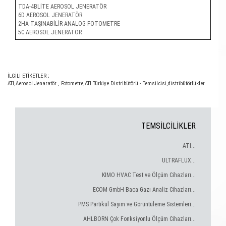
TDA-4BLİTE AEROSOL JENERATÖR
6D AEROSOL JENERATÖR
2HA TAŞINABİLİR ANALOG FOTOMETRE
5C AEROSOL JENERATÖR
İLGİLİ ETİKETLER ;
ATI
,
Aerosol Jenaratör
,
Fotometre
,
ATI Türkiye Distribütörü - Temsilcisi
,
distribütörlükler
TEMSİLCİLİKLER
ATI...
ULTRAFLUX...
KIMO HVAC Test ve Ölçüm Cihazları...
ECOM GmbH Baca Gazı Analiz Cihazları...
PMS Partikül Sayım ve Görüntüleme Sistemleri...
AHLBORN Çok Fonksiyonlu Ölçüm Cihazları...