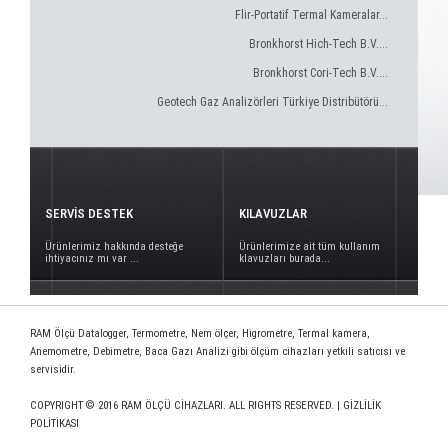
Flir-Portatif Termal Kameralar...
Bronkhorst Hich-Tech B.V....
Bronkhorst Cori-Tech B.V....
Geotech Gaz Analizörleri Türkiye Distribütörü...
SERVİS DESTEK
KILAVUZLAR
Ürünlerimiz hakkında desteğe
Ürünlerimize ait tüm kullanım
ihtiyacınız mı var ...
klavuzları burada...
RAM Ölçü Datalogger, Termometre, Nem ölçer, Higrometre, Termal kamera,
Anemometre, Debimetre, Baca Gazı Analizi gibi ölçüm cihazları yetkili satıcısı ve
servisidir.
COPYRIGHT © 2016 RAM ÖLÇÜ CİHAZLARI. ALL RIGHTS RESERVED. |
GİZLİLİK
POLİTİKASI