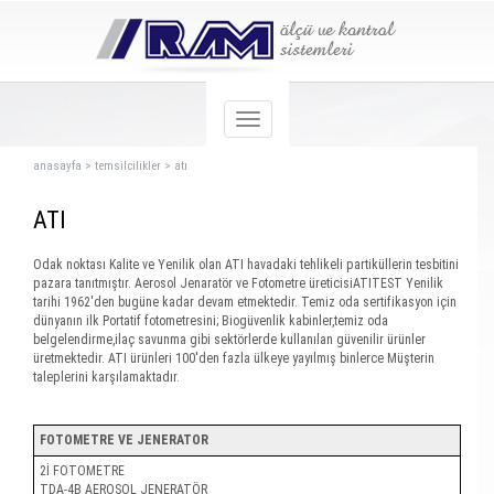
anasayfa
>
temsilcilikler
>
atı
ATI
Odak noktası Kalite ve Yenilik olan ATI havadaki tehlikeli partiküllerin tesbitini
pazara tanıtmıştır. Aerosol Jenaratör ve Fotometre üreticisiATITEST Yenilik
tarihi 1962'den bugüne kadar devam etmektedir. Temiz oda sertifikasyon için
dünyanın ilk Portatif fotometresini; Biogüvenlik kabinler,temiz oda
belgelendirme,ilaç savunma gibi sektörlerde kullanılan güvenilir ürünler
üretmektedir. ATI ürünleri 100'den fazla ülkeye yayılmış binlerce Müşterin
taleplerini karşılamaktadır.
FOTOMETRE VE JENERATOR
2İ FOTOMETRE
TDA-4B AEROSOL JENERATÖR