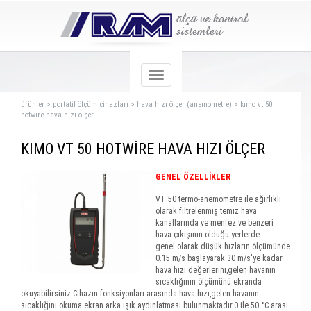
ürünler
>
portatif ölçüm cihazları
>
hava hızı ölçer (anemometre)
>
kımo vt 50
hotwire hava hızı ölçer
KIMO VT 50 HOTWİRE HAVA HIZI ÖLÇER
GENEL ÖZELLİKLER
VT 50 termo-anemometre ile ağırlıklı
olarak filtrelenmiş temiz hava
kanallarında ve menfez ve benzeri
hava çıkışının olduğu yerlerde
genel olarak düşük hızların ölçümünde
0.15 m/s başlayarak 30 m/s'ye kadar
hava hızı değerlerini,gelen havanın
sıcaklığının ölçümünü ekranda
okuyabilirsiniz.Cihazın fonksiyonları arasında hava hızı,gelen havanın
sıcaklığını okuma ekran arka ışık aydınlatması bulunmaktadır.0 ile 50 °C arası