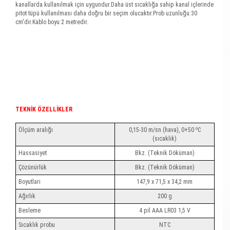
kanallarda kullanılmak için uygundur.Daha üst sıcaklığa sahip kanal içlerinde
pitot tüpü kullanılması daha doğru bir seçim olucaktır.Prob uzunluğu:30
cm'dir.Kablo boyu:2 metredir.
TEKNİK ÖZELLİKLER
o
Ölçüm aralığı
0,15-30 m/sn (hava), 0+50
C
(sıcaklık)
Hassasiyet
Bkz. (Teknik Döküman)
Çözünürlük
Bkz. (Teknik Döküman)
Boyutları
147,9 x 71,5 x 34,2 mm
Ağırlık
200 g
Besleme
4 pil AAA LR03 1,5 V
Sıcaklık probu
NTC