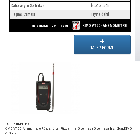
Kalibrasyon Sertifikası
İsteğe bağlı
Taşıma Çantası
Fiyata dahil
KIMO VT50- ANEMOMETRE
DÖKÜMANI İNCELEYİN
TALEP FORMU
İLGİLİ ETİKETLER ;
KIMO VT 50
,
Anemometre
,
Rüzgar ölçer
,
Rüzgar hızı ölçer
,
Hava ölçer
,
Hava hızı ölçer
,
KIMO
VT Serisi