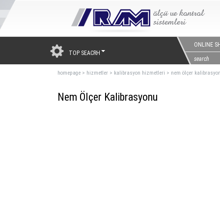
ONLINE S
TOP SEACRH
homepage
>
hizmetler
>
kalibrasyon hizmetleri
>
nem ölçer kalibrasyo
Nem Ölçer Kalibrasyonu