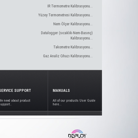
IR Termometre Kalibrasyonu...
Yüzey Termometresi Kalibrasyonu...
Nem Ölçer Kalibrasyonu...
Datalogger (sıcaklık-Nem-Basınç)
Kalibrasyonu...
Takometre Kalibrasyonu...
Gaz Analiz Cihazı Kalibrasyonu...
SERVICE SUPPORT
MANUALS
We need about product
All of our products User Guide
support..
here...
www.deploy.com.tr