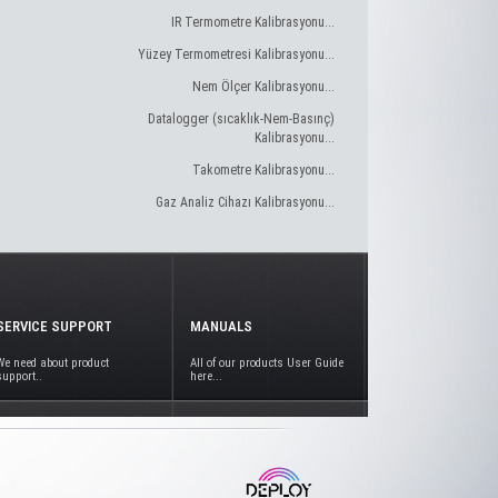
IR Termometre Kalibrasyonu...
Yüzey Termometresi Kalibrasyonu...
Nem Ölçer Kalibrasyonu...
Datalogger (sıcaklık-Nem-Basınç)
Kalibrasyonu...
Takometre Kalibrasyonu...
Gaz Analiz Cihazı Kalibrasyonu...
SERVICE SUPPORT
MANUALS
We need about product
All of our products User Guide
support..
here...
www.deploy.com.tr