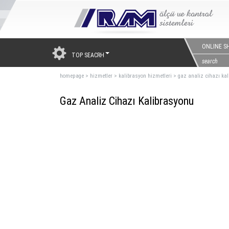
ONLINE S
TOP SEACRH
homepage
>
hizmetler
>
kalibrasyon hizmetleri
>
gaz analiz cihazı ka
Gaz Analiz Cihazı Kalibrasyonu